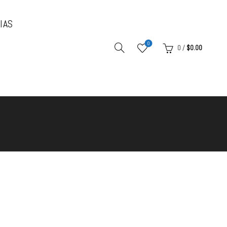
IAS
0
0
/
$
0.00