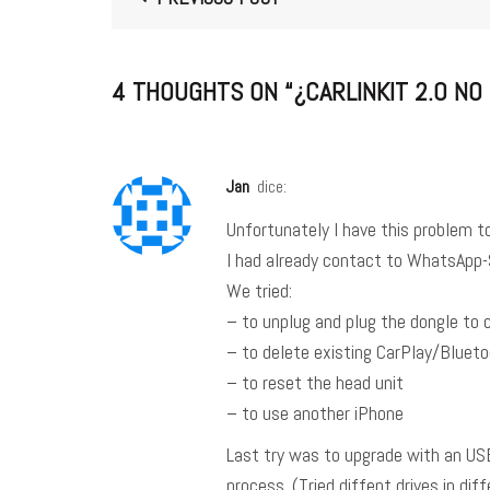
4 THOUGHTS ON “
¿CARLINKIT 2.0 N
Jan
dice:
Unfortunately I have this problem to
I had already contact to WhatsApp-
We tried:
– to unplug and plug the dongle to 
– to delete existing CarPlay/Bluet
– to reset the head unit
– to use another iPhone
Last try was to upgrade with an USB 
process. (Tried diffent drives in d