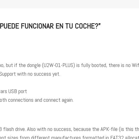
O PUEDE FUNCIONAR EN TU COCHE?
”
o, but if the dongle (U2W-01-PLUS) is fully booted, there is no Wif
Support with no success yet.
cars USB port
ooth connections and connect again.
flash drive. Also with no success, because the APK-file (is this the
iffent sizes from different manufactures formatted in FAT32 allocat