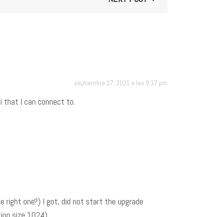
septiembre 17, 2021 a las 9:17 pm
i that I can connect to.
 right one?) I got, did not start the upgrade
ion size 1024).