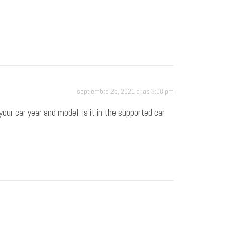
septiembre 25, 2021 a las 3:08 pm
our car year and model, is it in the supported car