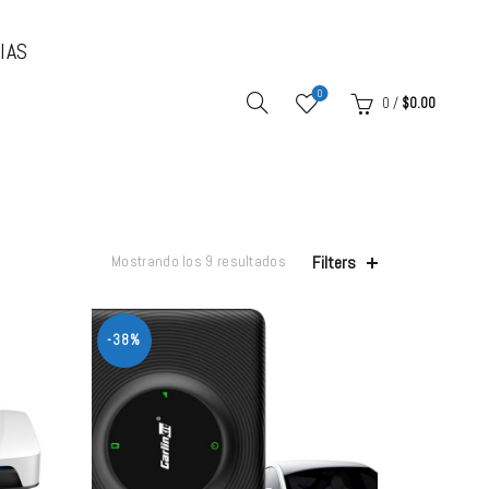
IAS
0
0
/
$
0.00
Filters
Mostrando los 9 resultados
-38%