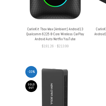
CarlinKit Tbox Max (Ambient) Android13
CarlinK
QUICK SHOP
Qualcomm 6225 8-Core Wireless CarPlay
Android
Android Auto Netflix YouTube
$
191.26
-
$
213.99
-33%
SOLD
OUT