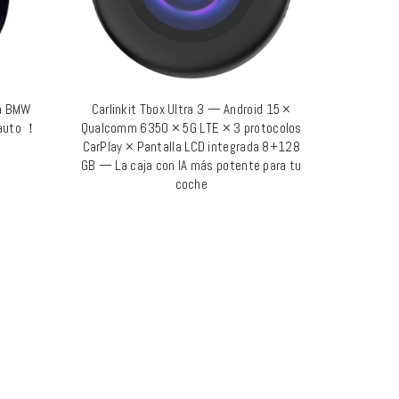
ra BMW
Carlinkit Tbox Ultra 3 — Android 15 ×
LEER MÁS
 auto ！
Qualcomm 6350 × 5G LTE × 3 protocolos
CarPlay × Pantalla LCD integrada 8+128
GB — La caja con IA más potente para tu
coche