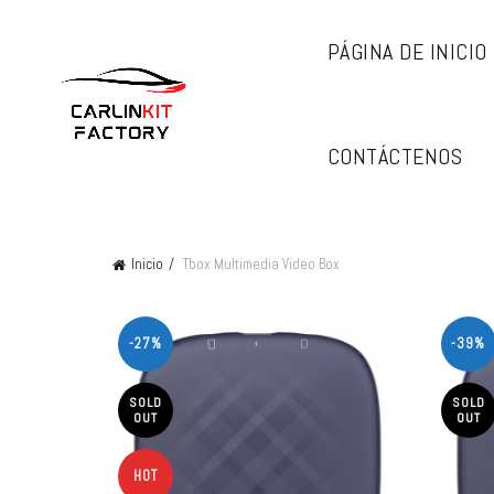
PÁGINA DE INICIO
CONTÁCTENOS
Inicio
Tbox Multimedia Video Box
-27%
-39%
SOLD
SOLD
OUT
OUT
HOT