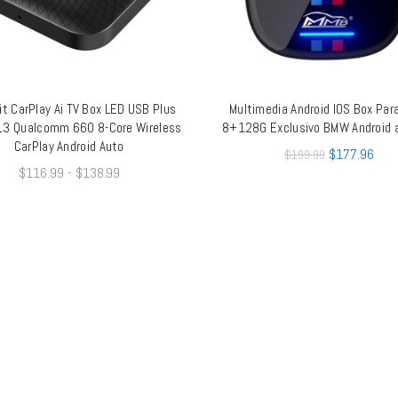
it CarPlay Ai TV Box LED USB Plus
Multimedia Android IOS Box Pa
AÑADIR AL CARRITO
QUICK SHOP
13 Qualcomm 660 8-Core Wireless
8+128G Exclusivo BMW Android
CarPlay Android Auto
$
177.96
$
199.99
$
116.99
-
$
138.99