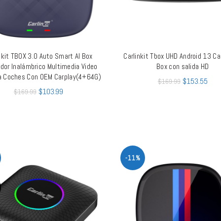
nkit TBOX 3.0 Auto Smart AI Box
Carlinkit Tbox UHD Android 13 Ca
LEER MÁS
AÑADIR AL CARRITO
dor Inalámbrico Multimedia Video
Box con salida HD
a Coches Con OEM Carplay(4+64G)
$
153.55
$
169.99
$
103.99
$
169.99
-11%