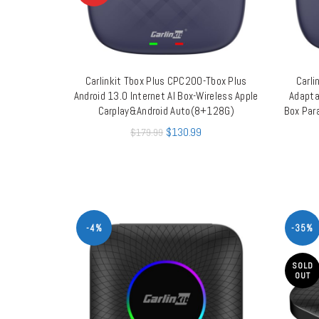
Carlinkit Tbox Plus CPC200-Tbox Plus
Carli
LEER MÁS
Android 13.0 Internet AI Box-Wireless Apple
Adapta
Carplay&Android Auto(8+128G)
Box Par
$
130.99
$
179.99
-4%
-35%
SOLD
OUT