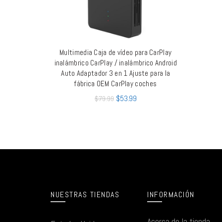
Multimedia Caja de vídeo para CarPlay
LEER MÁS
inalámbrico CarPlay / inalámbrico Android
Auto Adaptador 3 en 1 Ajuste para la
fábrica OEM CarPlay coches
$
53.99
$
79.99
NUESTRAS TIENDAS
INFORMACIÓN
Acerca de la tienda