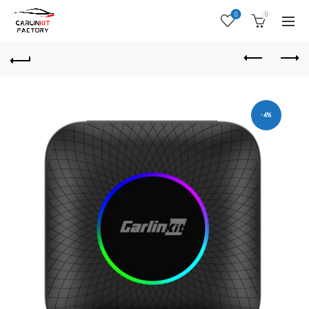
0
0
-4%