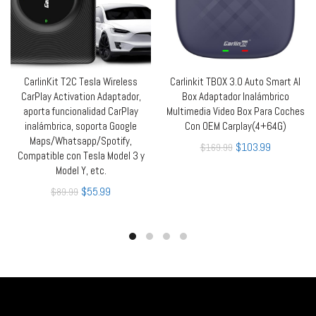
CarlinKit T2C Tesla Wireless
Carlinkit TBOX 3.0 Auto Smart AI
AÑADIR AL CARRITO
LEER MÁS
CarPlay Activation Adaptador,
Box Adaptador Inalámbrico
aporta funcionalidad CarPlay
Multimedia Video Box Para Coches
inalámbrica, soporta Google
Con OEM Carplay(4+64G)
Maps/Whatsapp/Spotify,
$
103.99
$
169.99
Compatible con Tesla Model 3 y
Model Y, etc.
$
55.99
$
89.99