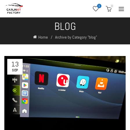
0
0
BLOG
Home
Archive by Category "blog"
13
SEP