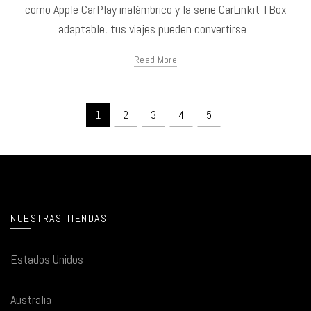
como Apple CarPlay inalámbrico y la serie CarLinkit TBox
adaptable, tus viajes pueden convertirse...
Read More
1
2
3
4
5
NUESTRAS TIENDAS
Estados Unidos
Australia