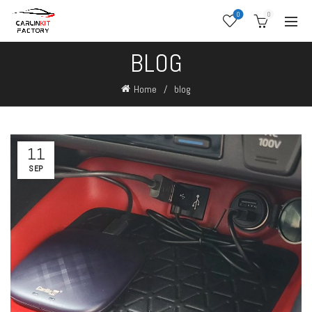
0
0
BLOG
Home
blog
11
SEP