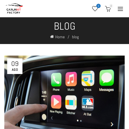
0
0
BLOG
Home
blog
09
AGO