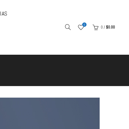
IAS
0
0
/
$
0.00