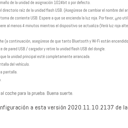
maño de la unidad de asignación 1024bit o por defecto.
l directorio raíz de la unidad flash USB. (Asegúrese de cambiar el nombre del 
ma de corriente USB. Espere a que se encienda la luz roja. Por favor, ¡¡¡no util
spere al menos 4 minutos mientras el dispositivo se actualiza (Verá luz roja alte
coche (a continuación, asegúrese de que tanto Bluetooth y Wi-Fi están encendid
e de pared USB / cargador y retire la unidad flash USB del dongle.
 que la unidad principal esté completamente arrancada.
talla del vehículo.
a pantalla.
.
al coche para la prueba. Buena suerte.
nfiguración a esta versión 2020.11.10.2137 de la