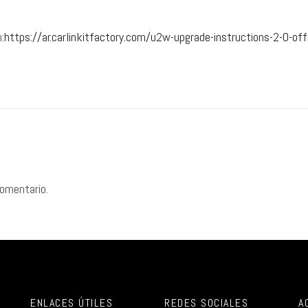
:
https://ar.carlinkitfactory.com/u2w-upgrade-instructions-2-0-offi
comentario.
ENLACES ÚTILES
REDES SOCIALES
A