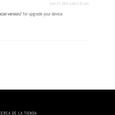
julio 17, 2021 a las 1:51 pm
cial-version/
for upgrade your device.
CERCA DE LA TIENDA