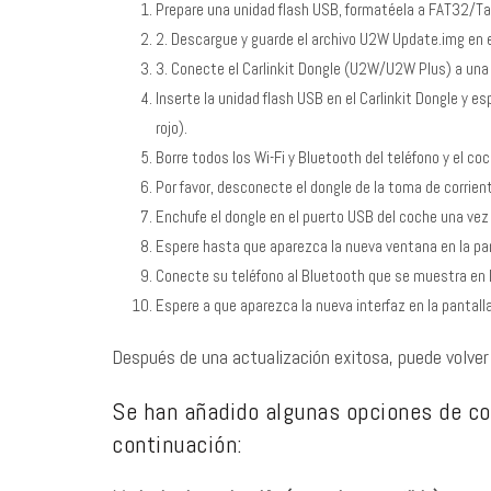
Prepare una unidad flash USB, formatéela a FAT32/Ta
2. Descargue y guarde el archivo U2W Update.img en e
3. Conecte el Carlinkit Dongle (U2W/U2W Plus) a una to
Inserte la unidad flash USB en el Carlinkit Dongle y e
rojo).
Borre todos los Wi-Fi y Bluetooth del teléfono y el 
Por favor, desconecte el dongle de la toma de corrient
Enchufe el dongle en el puerto USB del coche una vez
Espere hasta que aparezca la nueva ventana en la pan
Conecte su teléfono al Bluetooth que se muestra en l
Espere a que aparezca la nueva interfaz en la pantalla
Después de una actualización exitosa, puede volver 
Se han añadido algunas opciones de co
continuación: