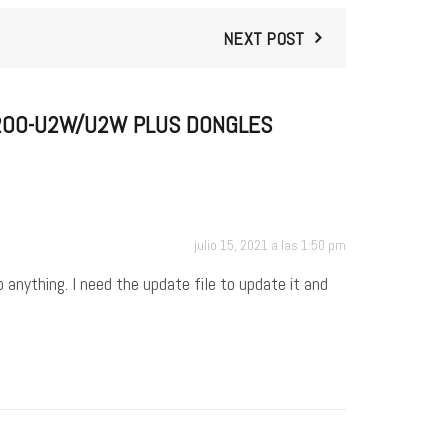
NEXT POST
C200-U2W/U2W PLUS DONGLES
julio 15, 2021 a las 1:50 pm
anything. I need the update file to update it and