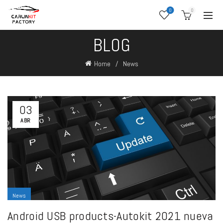
0
0
BLOG
Home
News
03
ABR
News
Android USB products-Autokit 2021 nueva