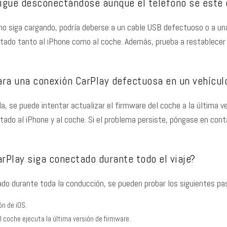
sigue desconectándose aunque el teléfono se esté
o siga cargando, podría deberse a un cable USB defectuoso o a una 
ado tanto al iPhone como al coche. Además, prueba a restablecer los
ra una conexión CarPlay defectuosa en un vehícul
la, se puede intentar actualizar el firmware del coche a la última v
tado al iPhone y al coche. Si el problema persiste, póngase en con
Play siga conectado durante todo el viaje?
o durante toda la conducción, se pueden probar los siguientes pa
ón de iOS.
coche ejecuta la última versión de firmware.