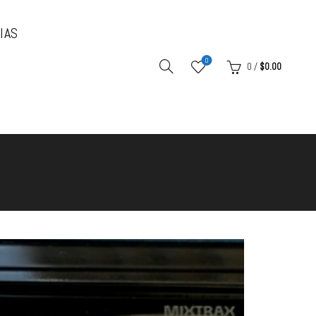
IAS
0
0
/
$
0.00