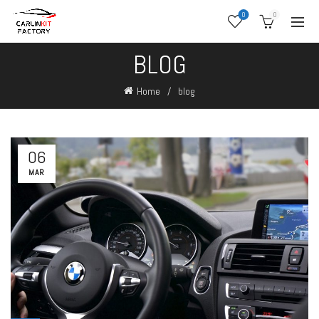
0
0
BLOG
Home
blog
06
MAR