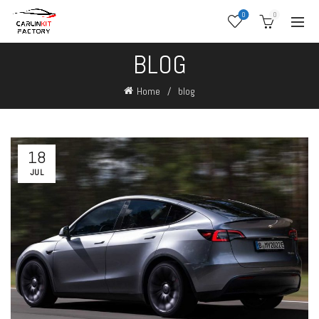
0
0
BLOG
Home
blog
18
JUL