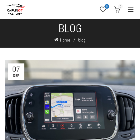
0
0
BLOG
Home
blog
07
SEP