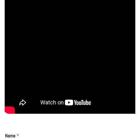
Name
*