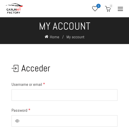
0
0
MY ACCOUNT
Home
My account
Acceder
*
Username or email
*
Password