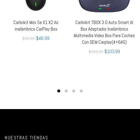
Carlinkit Mini Se X1 X2 Air
Carlinkit TBOX 3.0 Auto Smart AI
LEER MÁS
QUICK SHOP
inalámbrico CarPlay Box
Box Adaptador Inalámbrico
Multimedia Video Box Para Coches
$
46.99
$
99.99
Con OEM Carplay(4+64G)
$
103.99
$
169.99
NUESTRAS TIENDAS