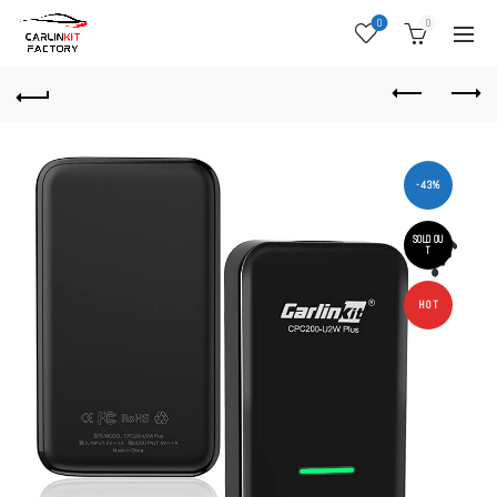
0
0
-43%
SOLD OU
T
HOT