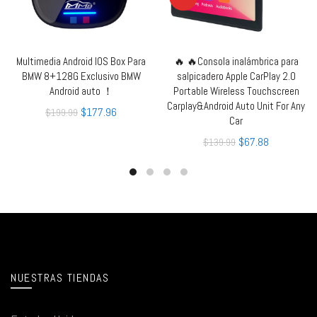
Multimedia Android IOS Box Para
🔥 🔥Consola inalámbrica para
AÑADIR AL CARRITO
LEER MÁS
BMW 8+128G Exclusivo BMW
salpicadero Apple CarPlay 2.0
Android auto ！
Portable Wireless Touchscreen
Carplay&Android Auto Unit For Any
$
177.96
$
199.99
Car
$
67.88
$
139.99
NUESTRAS TIENDAS