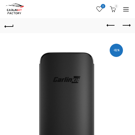
0
0
-61%